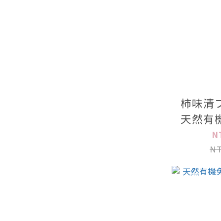
柿味清
天然有
1
N
NT