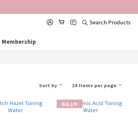
Search Products
Membership
Sort by
24 Items per page
新品上市