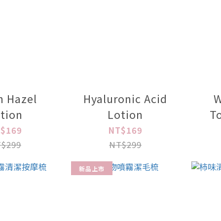
h Hazel
Hyaluronic Acid
W
tion
Lotion
T
$169
NT$169
$299
NT$299
新品上市