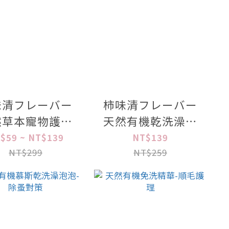
味清フレーバー
柿味清フレーバー
然草本寵物護理
天然有機乾洗澡慕
系列
斯150ml
$59 ~ NT$139
NT$139
NT$299
NT$259