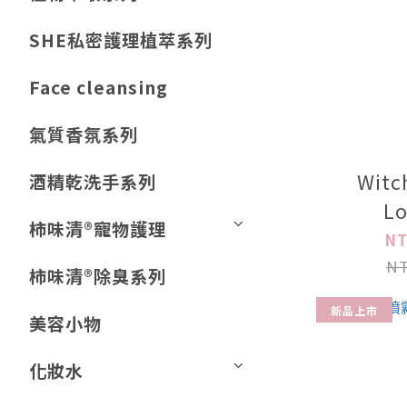
SHE私密護理植萃系列
Face cleansing
氣質香氛系列
Witc
酒精乾洗手系列
Lo
柿味清®️寵物護理
NT
NT
柿味清®️除臭系列
新品上市
美容小物
化妝水