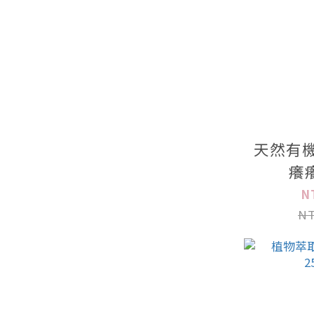
天然有機
癢
N
NT