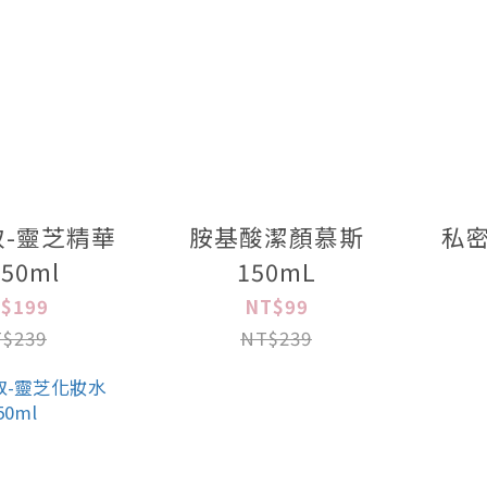
-靈芝精華
胺基酸潔顏慕斯
私
50ml
150mL
$199
NT$99
$239
NT$239