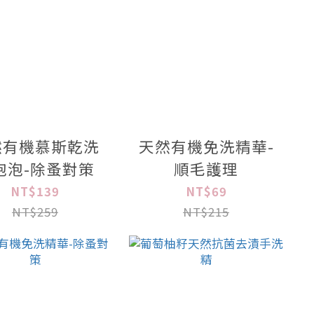
然有機慕斯乾洗
天然有機免洗精華-
泡泡-除蚤對策
順毛護理
NT$139
NT$69
NT$259
NT$215