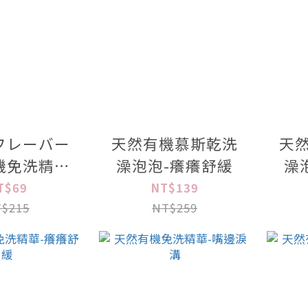
フレーバー
天然有機慕斯乾洗
天
機免洗精華
澡泡泡-癢癢舒緩
澡
00ml
T$69
NT$139
$215
NT$259