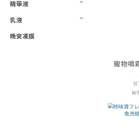
精華液
乳液
晚安凍膜
寵物噴
N
NT