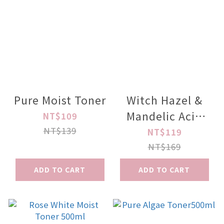
Pure Moist Toner
Witch Hazel &
Mandelic Acid
NT$109
Toner
NT$139
NT$119
NT$169
ADD TO CART
ADD TO CART