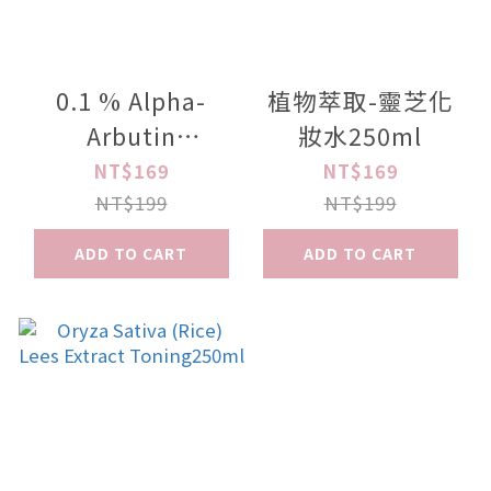
0.1 % Alpha-
植物萃取-靈芝化
Arbutin
妝水250ml
Toning250ml
NT$169
NT$169
NT$199
NT$199
ADD TO CART
ADD TO CART