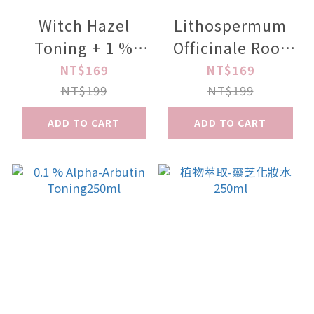
Witch Hazel
Lithospermum
Toning + 1 %
Officinale Root
Mandelic Acid
Extract
NT$169
NT$169
250ml
Toning250ml
NT$199
NT$199
ADD TO CART
ADD TO CART