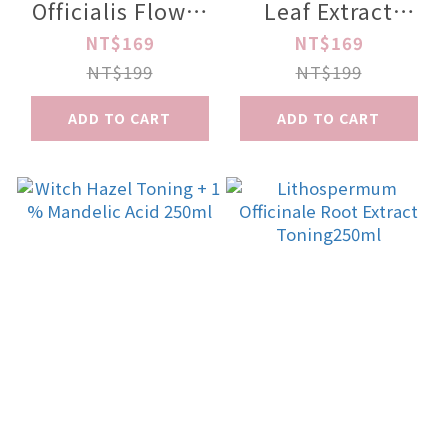
Officialis Flower
Leaf Extract
Extract Toning
Toning 250ml
NT$169
NT$169
250ml
NT$199
NT$199
ADD TO CART
ADD TO CART