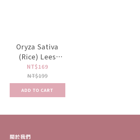
Oryza Sativa
(Rice) Lees
Extract
NT$169
Toning250ml
NT$199
ADD TO CART
關於我們