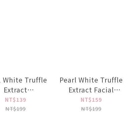
l White Truffle
Pearl White Truffle
Extract
Extract Facial
otion200ml
Night Jelly 120ml
NT$139
NT$159
NT$199
NT$199