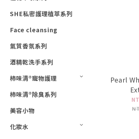
SHE私密護理植萃系列
Face cleansing
氣質香氛系列
酒精乾洗手系列
柿味清®️寵物護理
Pearl Wh
Ex
柿味清®️除臭系列
Tone
NT
NT
美容小物
化妝水