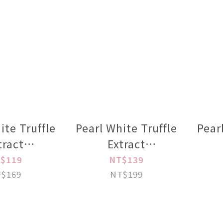
ite Truffle
Pearl White Truffle
Pear
tract
Extract
r500ml
Essence200ml
l
$119
NT$139
$169
NT$199