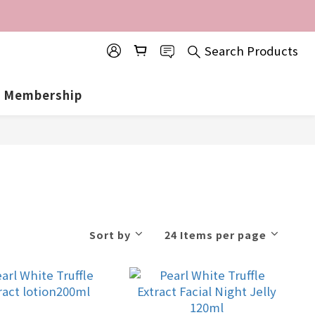
Search Products
Membership
Sort by
24 Items per page