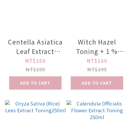
Centella Asiatica
Witch Hazel
Leaf Extract
Toning + 1 %
Toning 250ml
Mandelic Acid
NT$169
NT$169
250ml
NT$199
NT$199
ADD TO CART
ADD TO CART