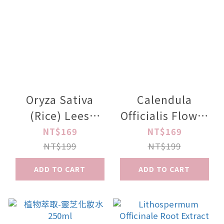
Oryza Sativa
Calendula
(Rice) Lees
Officialis Flower
Extract
Extract Toning
NT$169
NT$169
Toning250ml
250ml
NT$199
NT$199
ADD TO CART
ADD TO CART