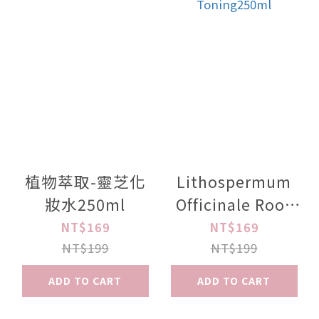
植物萃取-靈芝化
Lithospermum
妝水250ml
Officinale Root
Extract
NT$169
NT$169
Toning250ml
NT$199
NT$199
ADD TO CART
ADD TO CART