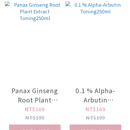
Panax Ginseng
0.1 % Alpha-
Root Plant
Arbutin
Extract
Toning250ml
NT$169
NT$169
Toning250ml
NT$199
NT$199