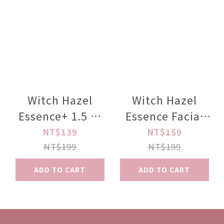
Witch Hazel
Witch Hazel
Essence+ 1.5 %
Essence Facial
Mandelic Acid
Night Jelly
NT$139
NT$159
lotion 200ml
120ml
NT$199
NT$199
ADD TO CART
ADD TO CART