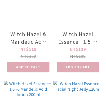
Witch Hazel &
Witch Hazel
Mandelic Acid
Essence+ 1.5 %
Toner
Mandelic
NT$119
NT$139
Acid200ml
NT$169
NT$199
ADD TO CART
ADD TO CART