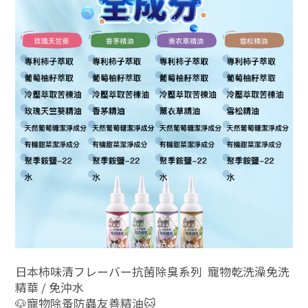
日本柿味清フレーバー抗菌除臭系列 寵物乾洗澡免洗
精華 / 免沖水
🐶寵物除蚤防蟲友善精油🐱