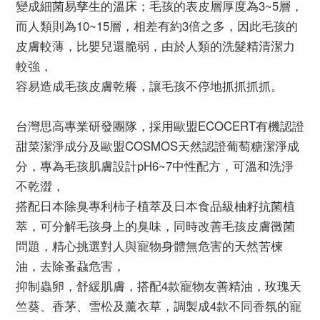
變成細菌易孳生的溫床；毛孩的表皮層厚度為3~5層，
而人類則為10~15層，相差有約3倍之多，因此毛孩的
皮膚較薄，比嬰兒還脆弱，由於人類的洗髮精清潔力
較強，
容易造成毛孩皮膚乾癢，讓毛孩不停地抓抓抓抓。
台灣思高專業研發團隊，採用歐盟ECOCERT有機認證
甜菜潔淨成分及歐盟COSMOS天然認證葡萄糖潔淨成
分，專為毛孩肌膚設計pH6~7中性配方，可溫和洗淨
不乾澀，
搭配日本除臭專利柿子植萃及日本食品級柚籽抗菌植
萃，可分解毛孩身上的臭味，同時改善毛孩皮膚黴菌
問題，精心挑選對人與寵物身體無危害的天然苦楝
油，去除蚤蝨危害，
抑制蟲卵，舒緩肌膚，搭配4款寵物友善精油，玫瑰天
竺葵、香茅、雪松及薰衣草，調製成4款不同香氛的寵