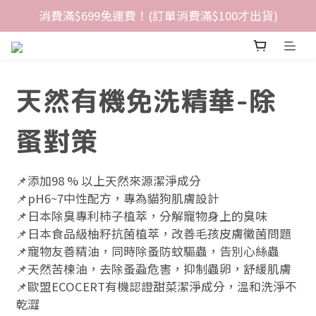
消費滿$699免運費！(訂單消費滿$100才出貨)
天然有機免洗精華-除
蚤對策
📌添加98 % 以上天然來源潔淨成分
📌pH6~7中性配方，專為貓狗肌膚設計
📌日本除臭專利柿子植萃，分解寵物身上的臭味
📌日本食品級柚籽抗菌植萃，改善毛孩皮膚黴菌問題
📌寵物友善精油，同時除蚤防蚊驅蟲，告別心絲蟲
📌天然苦楝油，去除蚤蝨危害，抑制蟲卵，舒緩肌膚
📌歐盟ECOCERT有機認證甜菜潔淨成分，溫和洗淨不
乾澀