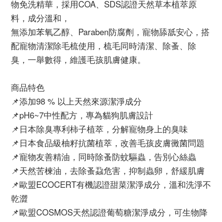
物免洗精華，採用COA、SDS認證天然草本植萃原
料，成分溫和，
無添加苯氧乙醇、Paraben防腐劑，寵物舔舐安心，搭
配寵物清潔除毛梳使用，梳毛同時清潔、除蚤、除
臭，一舉數得，維護毛孩肌膚健康。
商品特色
📌添加98 % 以上天然來源潔淨成分
📌pH6~7中性配方，專為貓狗肌膚設計
📌日本除臭專利柿子植萃，分解寵物身上的臭味
📌日本食品級柚籽抗菌植萃，改善毛孩皮膚黴菌問題
📌寵物友善精油，同時除蚤防蚊驅蟲，告別心絲蟲
📌天然苦楝油，去除蚤蝨危害，抑制蟲卵，舒緩肌膚
📌歐盟ECOCERT有機認證甜菜潔淨成分，溫和洗淨不
乾澀
📌歐盟COSMOS天然認證葡萄糖潔淨成分，可生物降