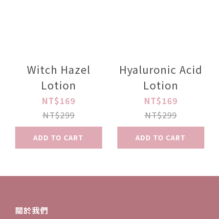
Witch Hazel
Hyaluronic Acid
Lotion
Lotion
NT$169
NT$169
NT$299
NT$299
ADD TO CART
ADD TO CART
關於我們