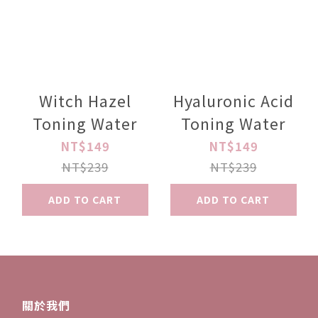
Witch Hazel
Hyaluronic Acid
Toning Water
Toning Water
NT$149
NT$149
NT$239
NT$239
ADD TO CART
ADD TO CART
關於我們