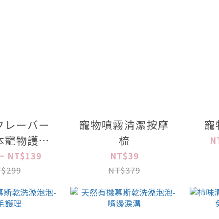
フレーバー
寵物噴霧清潔按摩
寵
本寵物護理
梳
N
系列
~ NT$139
NT$39
$299
NT$379