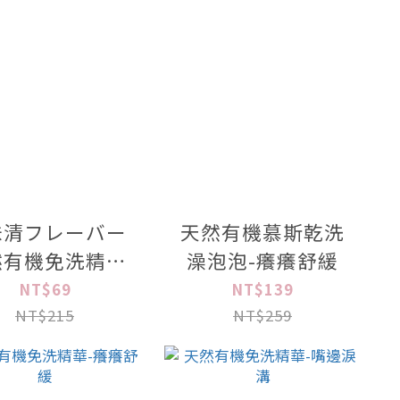
味清フレーバー
天然有機慕斯乾洗
然有機免洗精華
澡泡泡-癢癢舒緩
100ml
NT$69
NT$139
NT$215
NT$259