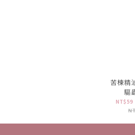
苦楝精
驅
NT$59 
NT