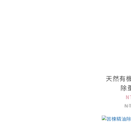
天然有機
除
N
NT