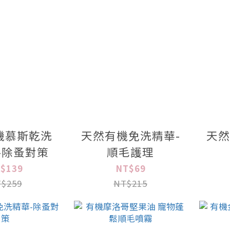
機慕斯乾洗
天然有機免洗精華-
天然
-除蚤對策
順毛護理
$139
NT$69
$259
NT$215