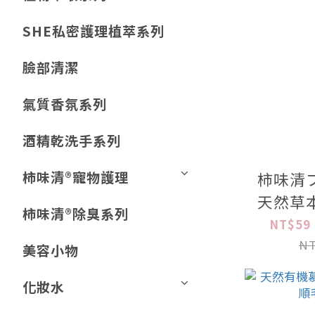
SHE私密護理植萃系列
臉部清潔
氣質香氛系列
酒精乾洗手系列
柿味清®️寵物護理
柿味清
天然草
柿味清®️除臭系列
NT$59 
NT
美容小物
化妝水