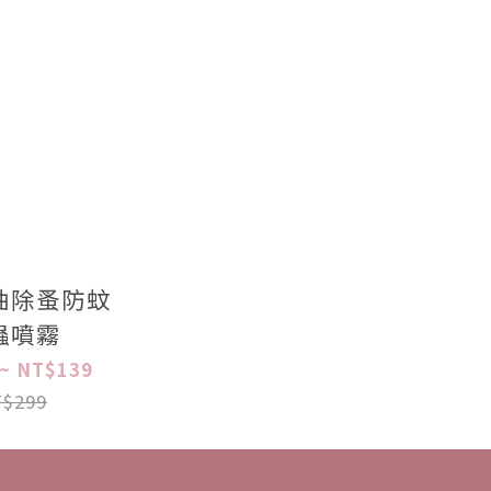
油除蚤防蚊
蟲噴霧
~ NT$139
$299