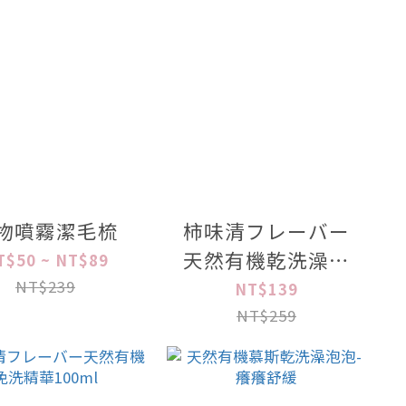
物噴霧潔毛梳
柿味清フレーバー
天然有機乾洗澡慕
T$50 ~ NT$89
斯150ml
NT$239
NT$139
NT$259