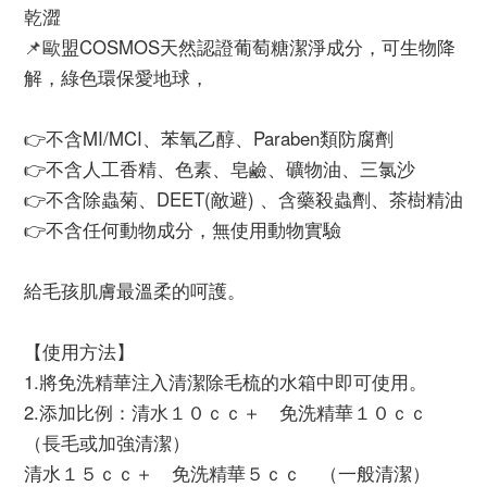
乾澀
📌歐盟COSMOS天然認證葡萄糖潔淨成分，可生物降
解，綠色環保愛地球，
👉不含MI/MCI、苯氧乙醇、Paraben類防腐劑
👉不含人工香精、色素、皂鹼、礦物油、三氯沙
👉不含除蟲菊、DEET(敵避) 、含藥殺蟲劑、茶樹精油
👉不含任何動物成分，無使用動物實驗
給毛孩肌膚最溫柔的呵護。
【使用方法】
1.將免洗精華注入清潔除毛梳的水箱中即可使用。
2.添加比例：清水１０ｃｃ＋ 免洗精華１０ｃｃ
（長毛或加強清潔）
清水１５ｃｃ＋ 免洗精華５ｃｃ （一般清潔）