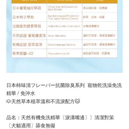
日本柿味清フレーバー抗菌除臭系列 寵物乾洗澡免洗
精華 / 免沖水
🐶天然草本植萃溫和不流淚配方🐱
品名：天然有機免洗精華〔淚溝嘴邊〕〕清潔對策
〔犬貓適用〕舔食無礙