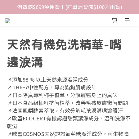
消費滿$699免運費！(訂單消費滿$100才出貨)
天然有機免洗精華-嘴
邊淚溝
📌添加98 % 以上天然來源潔淨成分
📌pH6~7中性配方，專為貓狗肌膚設計
📌日本除臭專利柿子植萃，分解寵物身上的臭味
📌日本食品級柚籽抗菌植萃，改善毛孩皮膚黴菌問題
📌法國鳳梨酵素萃取，有效分解毛孩淚溝嘴邊髒汙
📌歐盟ECOCERT有機認證甜菜潔淨成分，溫和洗淨不
乾澀
📌歐盟COSMOS天然認證葡萄糖潔淨成分，可生物降