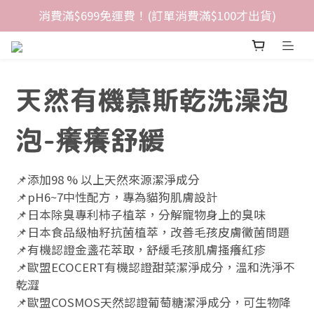
消費滿$699免運費！(訂單消費滿$100才出貨)
天然有機慕斯乾洗澡泡
泡-癢癢舒緩
📌添加98 % 以上天然來源潔淨成分
📌pH6~7中性配方，專為貓狗肌膚設計
📌日本除臭專利柿子植萃，分解寵物身上的臭味
📌日本食品級柚籽抗菌植萃，改善毛孩皮膚黴菌問題
📌有機認證金盞花萃取，舒緩毛孩肌膚搔癢紅疹
📌歐盟ECOCERT有機認證甜菜潔淨成分，溫和洗淨不
乾澀
📌歐盟COSMOS天然認證葡萄糖潔淨成分，可生物降