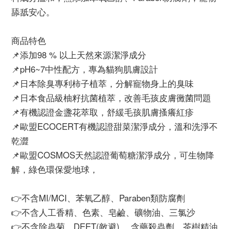
舔舐安心。
商品特色
📌添加98 % 以上天然來源潔淨成分
📌pH6~7中性配方，專為貓狗肌膚設計
📌日本除臭專利柿子植萃，分解寵物身上的臭味
📌日本食品級柚籽抗菌植萃，改善毛孩皮膚黴菌問題
📌有機認證金盞花萃取，舒緩毛孩肌膚搔癢紅疹
📌歐盟ECOCERT有機認證甜菜潔淨成分，溫和洗淨不
乾澀
📌歐盟COSMOS天然認證葡萄糖潔淨成分，可生物降
解，綠色環保愛地球，
👉不含MI/MCI、苯氧乙醇、Paraben類防腐劑
👉不含人工香精、色素、皂鹼、礦物油、三氯沙
👉不含除蟲菊、DEET(敵避) 、含藥殺蟲劑、茶樹精油