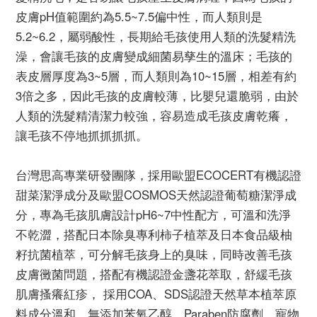
皮膚pH值範圍約為5.5~7.5偏中性，而人類則是
5.2~6.2，屬弱酸性，長期給毛孩使用人類的洗髮精洗
澡，會讓毛孩的皮膚變成細菌易孳生的溫床；毛孩的
表皮層厚度為3~5層，而人類則為10~15層，相差有約
3倍之多，因此毛孩的皮膚較薄，比嬰兒還脆弱，由於
人類的洗髮精清潔力較強，容易造成毛孩皮膚乾癢，
讓毛孩不停地抓抓抓抓。
台灣思高專業研發團隊，採用歐盟ECOCERT有機認證
甜菜潔淨成分及歐盟COSMOS天然認證葡萄糖潔淨成
分，專為毛孩肌膚設計pH6~7中性配方，可溫和洗淨
不乾澀，搭配日本除臭專利柿子植萃及日本食品級柚
籽抗菌植萃，可分解毛孩身上的臭味，同時改善毛孩
皮膚黴菌問題，搭配有機認證金盞花萃取，舒緩毛孩
肌膚搔癢紅疹， 採用COA、SDS認證天然草本植萃原
料成分溫和，無添加苯氧乙醇、Paraben防腐劑，寵物