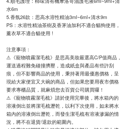
4.順毛護理：柿味清有機摩洛哥油護毛液6ml~9ml+清
水6m
5.香氛26款：思高水溶性精油3ml~6ml+清水9m
PS：水溶性精油茶樹及香茅油加利不適合貓狗使用，
薰衣草不適合貓使用 !
注意事項：
⚠️《寵物噴霧潔毛梳》是思高美妝嚴選高C/P值商品，
運送過程難免碰撞擠壓，造成紙盒與產品有些許刮
痕，但不影響商品的使用，秉持著用最優惠價格，呈
現給大家便宜又大碗的商品，但如果您要用夜市價格
要求專櫃品質，就麻煩您去百貨公司購買囉！
⚠️《寵物噴霧潔毛梳》請於使用完畢後，將水箱內的
溶液倒出並將潔毛梳瀝乾，以利下次使用，如未將水
箱內的溶液倒出瀝乾，而發生潔毛梳有溶液滲漏的情
況，將不在退貨/退款的範圍內。