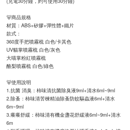
(充電30分鐘，約可使用30分鐘)
🐻商品規格
材質：ABS+矽膠+彈性體+鐵片
款式：
360度手把噴霧梳 白色/卡其色
UV貓掌噴霧梳 白色/灰色
大喵掌粉紅噴霧梳
酪梨噴霧梳 白色/綠色
🐻使用說明
1.抗菌 消臭：柿味清抗菌除臭液9ml+清水6ml~9ml
2.除蚤：柿味清苦楝精油除蚤防蚊驅蟲液6ml+清水
6m~9ml
3.癢癢舒緩：柿味清有機金盞花舒緩液6ml~9ml+清水
6m