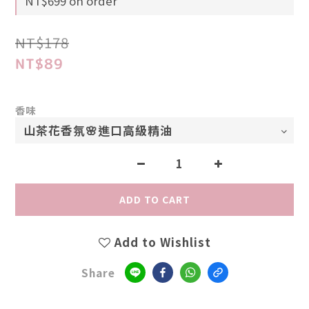
NT$699 on order
NT$178
NT$89
香味
ADD TO CART
Add to Wishlist
Share