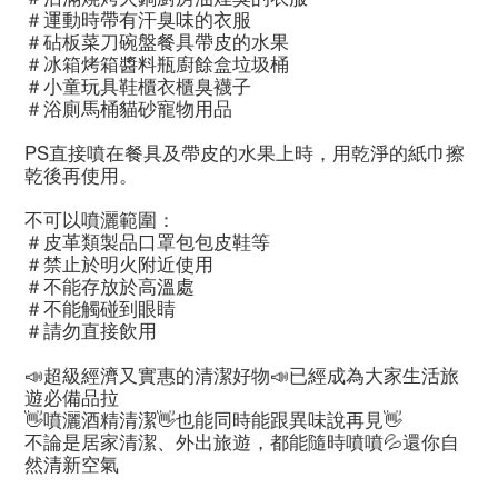
＃運動時帶有汗臭味的衣服
＃砧板菜刀碗盤餐具帶皮的水果
＃冰箱烤箱醬料瓶廚餘盒垃圾桶
＃小童玩具鞋櫃衣櫃臭襪子
＃浴廁馬桶貓砂寵物用品
PS直接噴在餐具及帶皮的水果上時，用乾淨的紙巾擦
乾後再使用。
不可以噴灑範圍：
＃皮革類製品口罩包包皮鞋等
＃禁止於明火附近使用
＃不能存放於高溫處
＃不能觸碰到眼睛
＃請勿直接飲用
📣超級經濟又實惠的清潔好物📣已經成為大家生活旅
遊必備品拉
👋噴灑酒精清潔👋也能同時能跟異味說再見👋
不論是居家清潔、外出旅遊，都能隨時噴噴💦還你自
然清新空氣