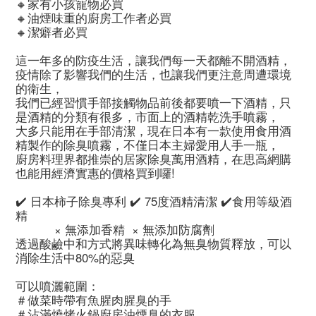
🔸家有小孩寵物必買
🔸油煙味重的廚房工作者必買
🔸潔癖者必買
這一年多的防疫生活，讓我們每一天都離不開酒精，
疫情除了影響我們的生活，也讓我們更注意周遭環境
的衛生，
我們已經習慣手部接觸物品前後都要噴一下酒精，只
是酒精的分類有很多，市面上的酒精乾洗手噴霧，
大多只能用在手部清潔，現在日本有一款使用食用酒
精製作的除臭噴霧，不僅日本主婦愛用人手一瓶，
廚房料理界都推崇的居家除臭萬用酒精，在思高網購
也能用經濟實惠的價格買到囉!
✔️ 日本柿子除臭專利 ✔️ 75度酒精清潔 ✔️食用等級酒
精
           × 無添加香精  × 無添加防腐劑 
透過酸鹼中和方式將異味轉化為無臭物質釋放，可以
消除生活中80%的惡臭
可以噴灑範圍：
＃做菜時帶有魚腥肉腥臭的手
＃沾滿燒烤火鍋廚房油煙臭的衣服