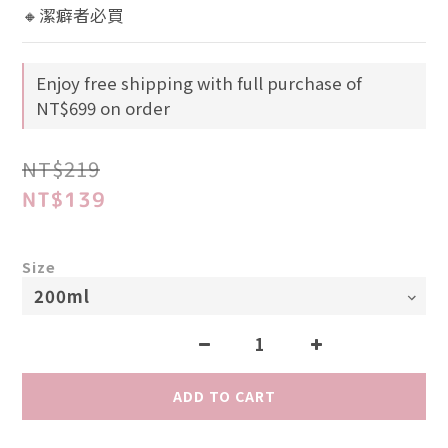
🔸潔癖者必買
Enjoy free shipping with full purchase of
NT$699 on order
NT$219
NT$139
Size
ADD TO CART