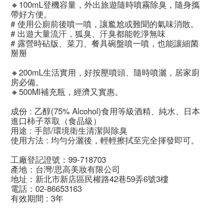
🔸100mL登機容量，外出旅遊隨時噴霧除臭，隨身攜
帶好方便。
# 使用公廁前後噴一噴，讓尷尬或難聞的氣味消散。
# 出遊大量流汗，狐臭、汗臭都能乾淨無味
# 露營時砧版、菜刀、餐具碗盤噴一噴，也能讓細菌
掰掰
🔸200mL生活實用，好按壓噴頭、隨時噴灑，居家廚
房必備。
🔸500Ml補充瓶，經濟又實惠。
成份 : 乙醇(75% Alcohol)食用等級酒精、純水、日本
進口柿子萃取（食品級）
用途 : 手部/環境衛生清潔與除臭
使用方法 : 均勻分灑後，輕輕擦拭至完全揮發即可。
工廠登記證號：99-718703
產地：台灣/思高美妝有限公司
地址：新北市新店區民權路42巷59弄6號3樓
電話：02-86653163
有效期間 : 3年