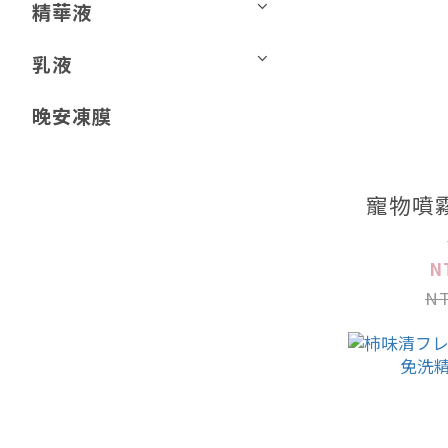
精華液
乳液
晚安凍膜
寵物噴
N
NT