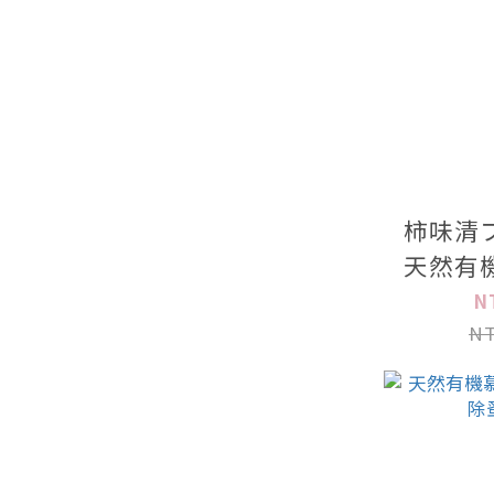
柿味清
天然有
1
N
NT