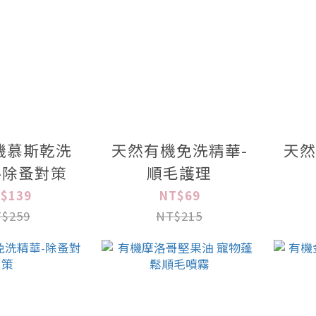
機慕斯乾洗
天然有機免洗精華-
天然
-除蚤對策
順毛護理
$139
NT$69
$259
NT$215