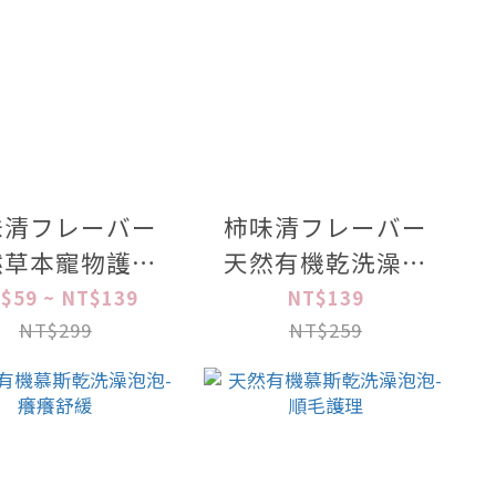
味清フレーバー
柿味清フレーバー
然草本寵物護理
天然有機乾洗澡慕
系列
斯150ml
$59 ~ NT$139
NT$139
NT$299
NT$259