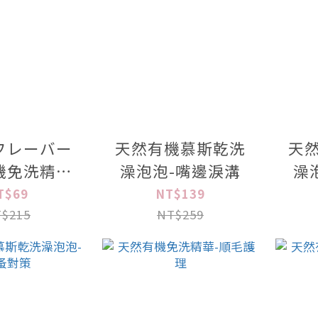
フレーバー
天然有機慕斯乾洗
天
機免洗精華
澡泡泡-嘴邊淚溝
澡
00ml
T$69
NT$139
$215
NT$259