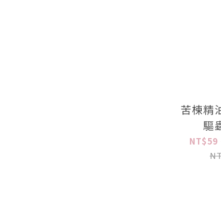
苦楝精
驅
NT$59 
NT