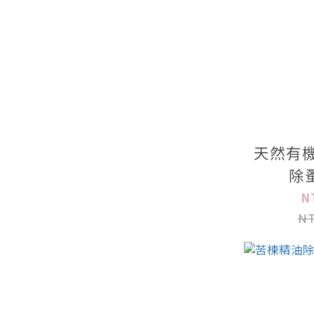
天然有機
除
N
NT