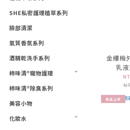
SHE私密護理植萃系列
臉部清潔
氣質香氛系列
金縷梅
酒精乾洗手系列
乳液
柿味清®️寵物護理
NT
NT
柿味清®️除臭系列
新品上市
美容小物
化妝水