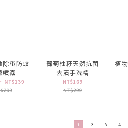
油除蚤防蚊
葡萄柚籽天然抗菌
植物
蟲噴霧
去漬手洗精
~ NT$139
NT$169
$299
NT$299
1
2
3
4