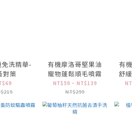
免洗精華-
有機摩洛哥堅果油
有機
蚤對策
寵物蓬鬆順毛噴霧
舒緩
T$69
NT$59 ~ NT$139
NT
$215
NT$299