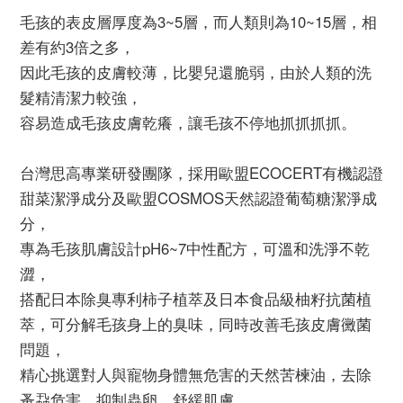
毛孩的表皮層厚度為3~5層，而人類則為10~15層，相
差有約3倍之多，
因此毛孩的皮膚較薄，比嬰兒還脆弱，由於人類的洗
髮精清潔力較強，
容易造成毛孩皮膚乾癢，讓毛孩不停地抓抓抓抓。
台灣思高專業研發團隊，採用歐盟ECOCERT有機認證
甜菜潔淨成分及歐盟COSMOS天然認證葡萄糖潔淨成
分，
專為毛孩肌膚設計pH6~7中性配方，可溫和洗淨不乾
澀，
搭配日本除臭專利柿子植萃及日本食品級柚籽抗菌植
萃，可分解毛孩身上的臭味，同時改善毛孩皮膚黴菌
問題，
精心挑選對人與寵物身體無危害的天然苦楝油，去除
蚤蝨危害，抑制蟲卵，舒緩肌膚，