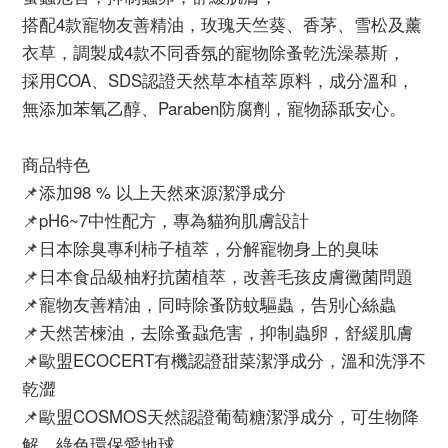
搭配4款寵物友善精油，玫瑰天竺葵、香茅、雪松及薰
衣草，調製成4款不同香氛的寵物除蚤乾洗澡慕斯，
採用COA、SDS認證天然草本植萃原料，成分溫和，
無添加苯氧乙醇、Paraben防腐劑，寵物舔舐安心。
商品特色
📌添加98 % 以上天然來源潔淨成分
📌pH6~7中性配方，專為貓狗肌膚設計
📌日本除臭專利柿子植萃，分解寵物身上的臭味
📌日本食品級柚籽抗菌植萃，改善毛孩皮膚黴菌問題
📌寵物友善精油，同時除蚤防蚊驅蟲，告別心絲蟲
📌天然苦楝油，去除蚤蝨危害，抑制蟲卵，舒緩肌膚
📌歐盟ECOCERT有機認證甜菜潔淨成分，溫和洗淨不
乾澀
📌歐盟COSMOS天然認證葡萄糖潔淨成分，可生物降
解，綠色環保愛地球，