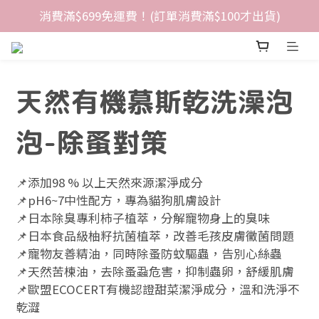
消費滿$699免運費！(訂單消費滿$100才出貨)
天然有機慕斯乾洗澡泡
泡-除蚤對策
📌添加98 % 以上天然來源潔淨成分
📌pH6~7中性配方，專為貓狗肌膚設計
📌日本除臭專利柿子植萃，分解寵物身上的臭味
📌日本食品級柚籽抗菌植萃，改善毛孩皮膚黴菌問題
📌寵物友善精油，同時除蚤防蚊驅蟲，告別心絲蟲
📌天然苦楝油，去除蚤蝨危害，抑制蟲卵，舒緩肌膚
📌歐盟ECOCERT有機認證甜菜潔淨成分，溫和洗淨不
乾澀