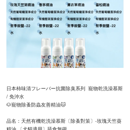
日本柿味清フレーバー抗菌除臭系列 寵物乾洗澡慕斯
/ 免沖水
🐶寵物除蚤防蟲友善精油🐱
品名：天然有機乾洗澡慕斯〔除蚤對策〕-玫瑰天竺葵
精油 〔犬貓適用〕舔食無礙