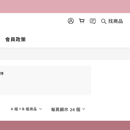
找商品
會員政策
89
A 組＋B 組商品
每頁顯示 24 個