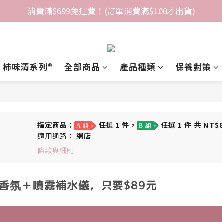
消費滿$699免運費！(訂單消費滿$100才出貨)
柿味清系列®️
全部商品
產品種類
保養對策
指定商品：
任選 1 件，
任選 1 件 共 NT$
A 組
B 組
適用通路：
網店
條款與細則
香氛＋噴霧補水儀，只要$89元