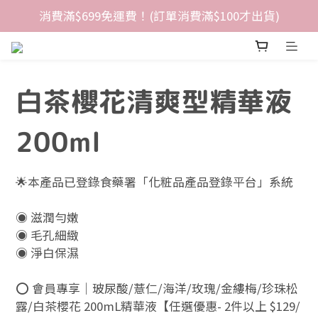
消費滿$699免運費！(訂單消費滿$100才出貨)
白茶櫻花清爽型精華液
200ml
🌟本產品已登錄食藥署「化粧品產品登錄平台」系統
◉ 滋潤勻嫩
◉ 毛孔細緻
◉ 淨白保濕
⭕ 會員專享｜玻尿酸/薏仁/海洋/玫瑰/金縷梅/珍珠松
露/白茶櫻花 200mL精華液【任選優惠- 2件以上 $129/