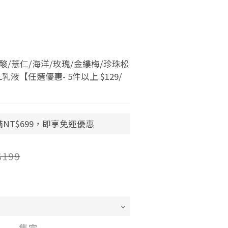
酸/薏仁/海洋/玫瑰/金縷梅/珍珠松
L乳液【任選優惠- 5件以上 $129/
NT$699，即享免運優惠
$199
售完