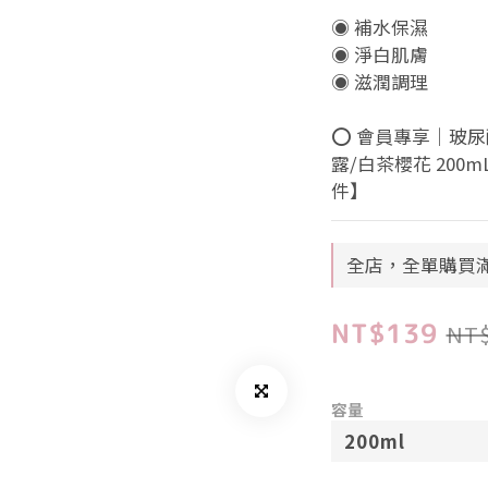
◉ 補水保濕
◉ 淨白肌膚
◉ 滋潤調理
⭕ 會員專享｜玻尿
露/白茶櫻花 200m
件】
全店，全單購買滿
NT$139
NT
容量