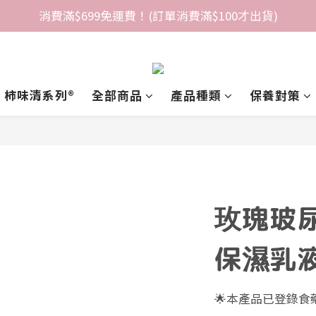
消費滿$699免運費！(訂單消費滿$100才出貨)
柿味清系列®️
全部商品
產品種類
保養對策
玫瑰玻
保濕乳液
🌟本產品已登錄