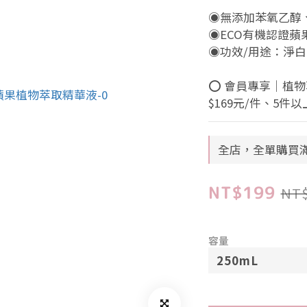
◉無添加苯氧乙醇、
◉ECO有機認證蘋
◉功效/用途：淨
⭕ 會員專享｜植物
$169元/件、5件以上
全店，全單購買滿
NT$199
NT
容量