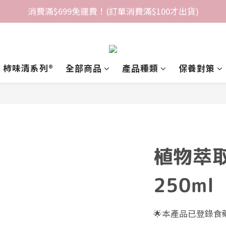
消費滿$699免運費！(訂單消費滿$100才出貨)
柿味清系列®️
全部商品
產品種類
保養對策
植物萃
250ml
🌟本產品已登錄