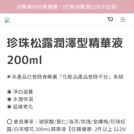
消費滿$699免運費！(訂單消費滿$100才出貨)
珍珠松露潤澤型精華液
200ml
🌟本產品已登錄食藥署「化粧品產品登錄平台」系統
◉ 淨白滋養
◉ 水潤保濕
◉ 延緩老化
⭕ 會員專享｜玻尿酸/薏仁/海洋/玫瑰/金縷梅/珍珠松
露/白茶櫻花 200mL精華液【任選優惠- 2件以上 $129/