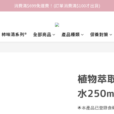
消費滿$699免運費！(訂單消費滿$100才出貨)
柿味清系列®️
全部商品
產品種類
保養對策
植物萃
水250m
🌟本產品已登錄