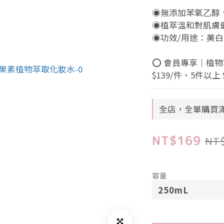
◉無添加苯氧乙醇、
◉植萃溫和對肌膚
◉功效/用途：美白
⭕ 會員專享｜植物
$139/件、5件以上 
全店，全單購買滿
NT$169
NT
容量