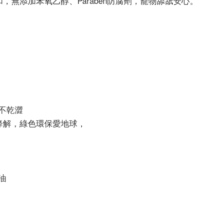
和，無添加苯氧乙醇、Paraben防腐劑，寵物舔舐安心。
淨不乾澀
物降解，綠色環保愛地球，
油