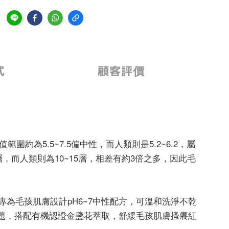
式
顧客評價
為5.5~7.5偏中性，而人類則是5.2~6.2，屬
而人類則為10~15層，相差有約3倍之多，因此毛
。
專為毛孩肌膚設計pH6~7中性配方，可溫和洗淨不乾
題，搭配有機認證金盞花萃取，舒緩毛孩肌膚搔癢紅