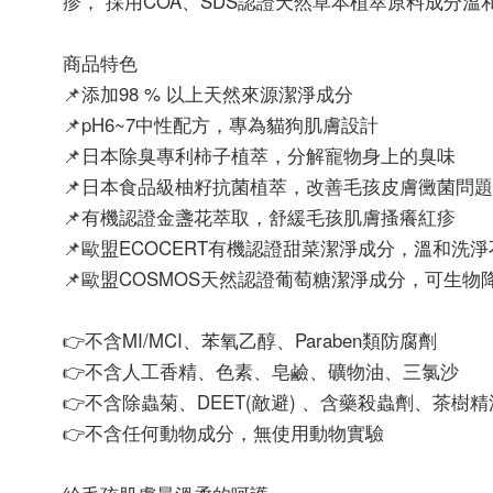
疹， 採用COA、SDS認證天然草本植萃原料成分溫
商品特色
📌添加98 % 以上天然來源潔淨成分
📌pH6~7中性配方，專為貓狗肌膚設計
📌日本除臭專利柿子植萃，分解寵物身上的臭味
📌日本食品級柚籽抗菌植萃，改善毛孩皮膚黴菌問題
📌有機認證金盞花萃取，舒緩毛孩肌膚搔癢紅疹
📌歐盟ECOCERT有機認證甜菜潔淨成分，溫和洗
📌歐盟COSMOS天然認證葡萄糖潔淨成分，可生
👉不含MI/MCI、苯氧乙醇、Paraben類防腐劑
👉不含人工香精、色素、皂鹼、礦物油、三氯沙
👉不含除蟲菊、DEET(敵避) 、含藥殺蟲劑、茶樹精
👉不含任何動物成分，無使用動物實驗