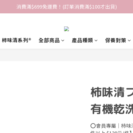
消費滿$699免運費！(訂單消費滿$100才出貨)
柿味清系列®️
全部商品
產品種類
保養對策
柿味清
有機乾洗
⭕會員專屬｜柿味清