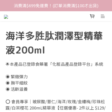
消費滿$699免運費！(訂單消費滿$100才出貨)
海洋多胜肽潤澤型精華
液200ml
🌟本產品已登錄食藥署「化粧品產品登錄平台」系統
◉ 緊緻彈力
◉ 撫平細紋
◉ 活齡滋養
⭕ 會員專享｜玻尿酸/薏仁/海洋/玫瑰/金縷梅/珍珠松
露/白茶櫻花 200mL精華液【任選優惠- 2件以上 $129/